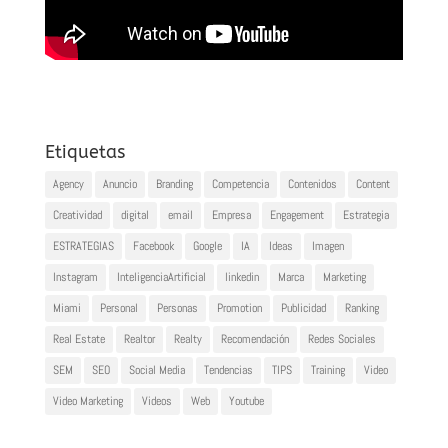
Etiquetas
Agency
Anuncio
Branding
Competencia
Contenidos
Content
Creatividad
digital
email
Empresa
Engagement
Estrategia
ESTRATEGIAS
Facebook
Google
IA
Ideas
Imagen
Instagram
InteligenciaArtificial
linkedin
Marca
Marketing
Miami
Personal
Personas
Promotion
Publicidad
Ranking
Real Estate
Realtor
Realty
Recomendación
Redes Sociales
SEM
SEO
Social Media
Tendencias
TIPS
Training
Video
Video Marketing
Videos
Web
Youtube