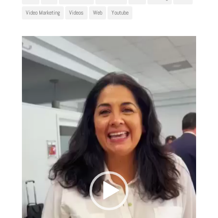
Video Marketing
Videos
Web
Youtube
Reproductor
de
vídeo