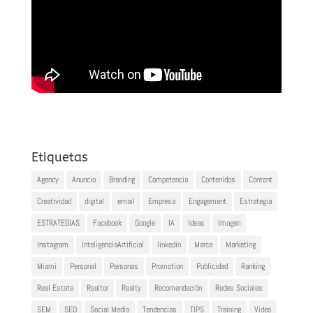
Etiquetas
Agency
Anuncio
Branding
Competencia
Contenidos
Content
Creatividad
digital
email
Empresa
Engagement
Estrategia
ESTRATEGIAS
Facebook
Google
IA
Ideas
Imagen
Instagram
InteligenciaArtificial
linkedin
Marca
Marketing
Miami
Personal
Personas
Promotion
Publicidad
Ranking
Real Estate
Realtor
Realty
Recomendación
Redes Sociales
SEM
SEO
Social Media
Tendencias
TIPS
Training
Video