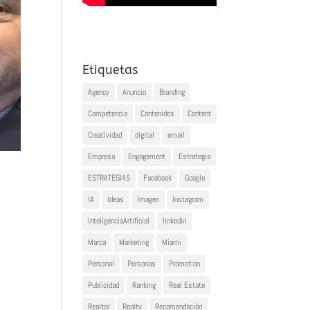
Etiquetas
Agency
Anuncio
Branding
Competencia
Contenidos
Content
Creatividad
digital
email
Empresa
Engagement
Estrategia
ESTRATEGIAS
Facebook
Google
IA
Ideas
Imagen
Instagram
InteligenciaArtificial
linkedin
Marca
Marketing
Miami
Personal
Personas
Promotion
Publicidad
Ranking
Real Estate
Realtor
Realty
Recomendación