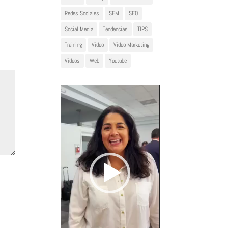
Redes Sociales
SEM
SEO
Social Media
Tendencias
TIPS
Training
Video
Video Marketing
Videos
Web
Youtube
Reproductor
de
vídeo