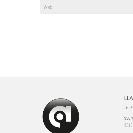
LL
Tel. 
930 W
33139