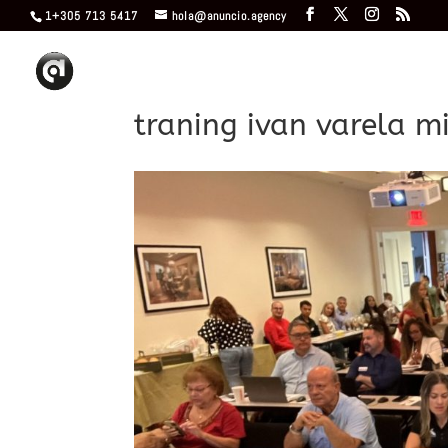
1+305 713 5417
hola@anuncio.agency
traning ivan varela m