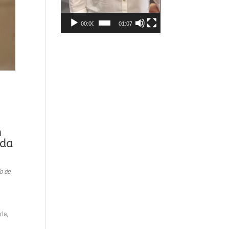
00:00
01:07
n
ada
o de
rla,