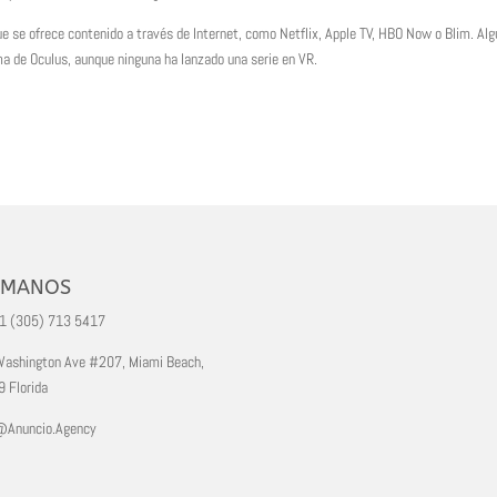
que se ofrece contenido a través de Internet, como Netflix, Apple TV, HBO Now o Blim. Al
a de Oculus, aunque ninguna ha lanzado una serie en VR.
AMANOS
+1 (305) 713 5417
ashington Ave #207, Miami Beach,
 Florida
@Anuncio.Agency