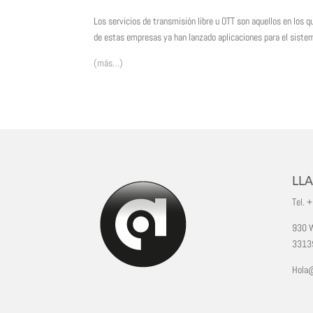
Los servicios de transmisión libre u OTT son aquellos en los 
de estas empresas ya han lanzado aplicaciones para el sistem
(más…)
LL
Tel. 
930 W
33139
Hola