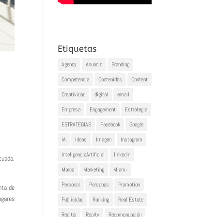
Etiquetas
Agency
Anuncio
Branding
Competencia
Contenidos
Content
Creatividad
digital
email
Empresa
Engagement
Estrategia
ESTRATEGIAS
Facebook
Google
IA
Ideas
Imagen
Instagram
InteligenciaArtificial
linkedin
cuado.
Marca
Marketing
Miami
Personal
Personas
Promotion
nta de
ogares
Publicidad
Ranking
Real Estate
Realtor
Realty
Recomendación