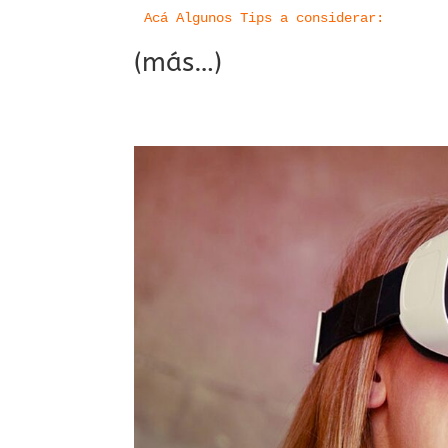
Acá Algunos Tips a considerar:
(más…)