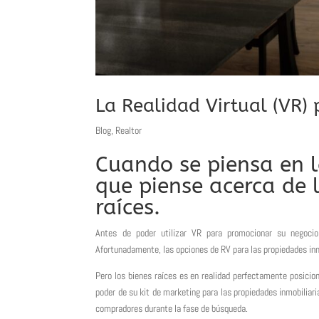
La Realidad Virtual (VR)
Blog
,
Realtor
Cuando se piensa en l
que piense acerca de 
raíces.
Antes de poder utilizar VR para promocionar su negocio
Afortunadamente, las opciones de RV para las propiedades inm
Pero los bienes raíces es en realidad perfectamente posiciona
poder de su kit de marketing para las propiedades inmobiliari
compradores durante la fase de búsqueda.