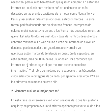
necesitan, pero aún no han definido qué quieren comprar. En esta fase,
Internet es un aliado para explorar qué atuendos son los más
deseados en las grandes capitales de la moda, como Nueva York o
París, y así evaluar diferentes opciones, estilos y marcas. De esta
forma, podrán descubrir que en el verano francés los zapatos de
colores metálicos estuvieron entre los ítems más buscados, mientras
que en Estados Unidos los vestidos y tops de hombros descubiertos
cobraron relevancia. La web es una fuente de información clave, en
donde se puede acceder a un guardarropa universal y ver
qué
looks
están marcando tendencia en cuestión de segundos. En
este sentido, más del 80% de los usuarios en Chile reconoce que
Internet es el primer lugar al que recurren cuando necesitan
2
información.
Y el rubro de moda no es la excepción: las búsquedas
vinculadas con la categoría de calzado, por ejemplo, crecieron 12% en
1
los primeros seis meses de este año.
2. Momento cuál-es-el-mejor-para-mí:
En esta fase los internautas ya tienen una idea de lo que les gustaría
adquirir y se proponen evaluar distintas opciones para ver cuál de ellas