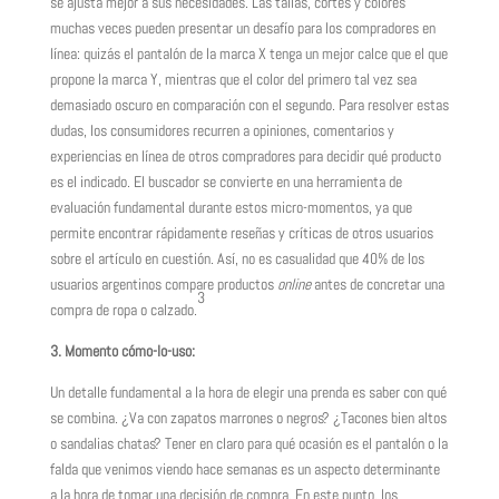
se ajusta mejor a sus necesidades. Las tallas, cortes y colores
muchas veces pueden presentar un desafío para los compradores en
línea: quizás el pantalón de la marca X tenga un mejor calce que el que
propone la marca Y, mientras que el color del primero tal vez sea
demasiado oscuro en comparación con el segundo. Para resolver estas
dudas, los consumidores recurren a opiniones, comentarios y
experiencias en línea de otros compradores para decidir qué producto
es el indicado. El buscador se convierte en una herramienta de
evaluación fundamental durante estos micro-momentos, ya que
permite encontrar rápidamente reseñas y críticas de otros usuarios
sobre el artículo en cuestión. Así, no es casualidad que 40% de los
usuarios argentinos compare productos
online
antes de concretar una
3
compra de ropa o calzado.
3. Momento cómo-lo-uso:
Un detalle fundamental a la hora de elegir una prenda es saber con qué
se combina. ¿Va con zapatos marrones o negros? ¿Tacones bien altos
o sandalias chatas? Tener en claro para qué ocasión es el pantalón o la
falda que venimos viendo hace semanas es un aspecto determinante
a la hora de tomar una decisión de compra. En este punto, los