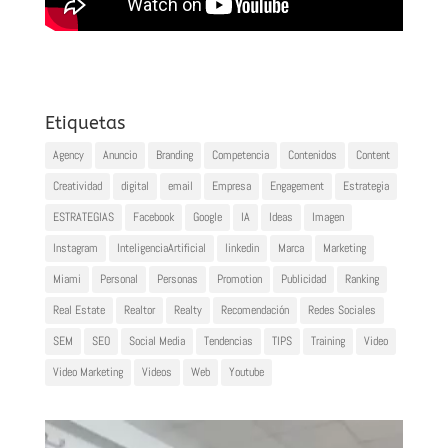
Etiquetas
Agency
Anuncio
Branding
Competencia
Contenidos
Content
Creatividad
digital
email
Empresa
Engagement
Estrategia
ESTRATEGIAS
Facebook
Google
IA
Ideas
Imagen
Instagram
InteligenciaArtificial
linkedin
Marca
Marketing
Miami
Personal
Personas
Promotion
Publicidad
Ranking
Real Estate
Realtor
Realty
Recomendación
Redes Sociales
SEM
SEO
Social Media
Tendencias
TIPS
Training
Video
Video Marketing
Videos
Web
Youtube
Reproductor