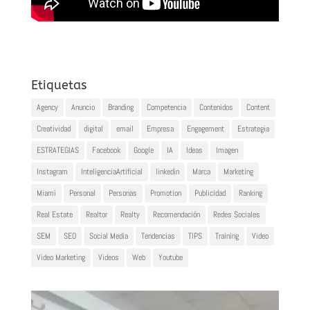
Etiquetas
Agency
Anuncio
Branding
Competencia
Contenidos
Content
Creatividad
digital
email
Empresa
Engagement
Estrategia
ESTRATEGIAS
Facebook
Google
IA
Ideas
Imagen
Instagram
InteligenciaArtificial
linkedin
Marca
Marketing
Miami
Personal
Personas
Promotion
Publicidad
Ranking
Real Estate
Realtor
Realty
Recomendación
Redes Sociales
SEM
SEO
Social Media
Tendencias
TIPS
Training
Video
Video Marketing
Videos
Web
Youtube
Reproductor