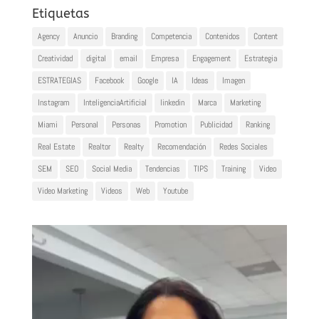
Etiquetas
Agency
Anuncio
Branding
Competencia
Contenidos
Content
Creatividad
digital
email
Empresa
Engagement
Estrategia
ESTRATEGIAS
Facebook
Google
IA
Ideas
Imagen
Instagram
InteligenciaArtificial
linkedin
Marca
Marketing
Miami
Personal
Personas
Promotion
Publicidad
Ranking
Real Estate
Realtor
Realty
Recomendación
Redes Sociales
SEM
SEO
Social Media
Tendencias
TIPS
Training
Video
Video Marketing
Videos
Web
Youtube
Reproductor
de
vídeo