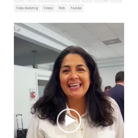
Video Marketing
Videos
Web
Youtube
Reproductor
de
vídeo