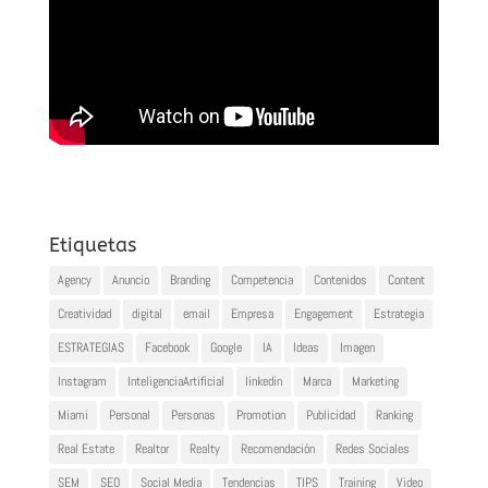
Etiquetas
Agency
Anuncio
Branding
Competencia
Contenidos
Content
Creatividad
digital
email
Empresa
Engagement
Estrategia
ESTRATEGIAS
Facebook
Google
IA
Ideas
Imagen
Instagram
InteligenciaArtificial
linkedin
Marca
Marketing
Miami
Personal
Personas
Promotion
Publicidad
Ranking
Real Estate
Realtor
Realty
Recomendación
Redes Sociales
SEM
SEO
Social Media
Tendencias
TIPS
Training
Video