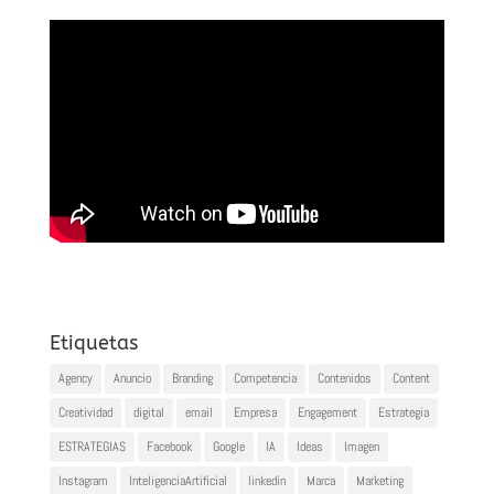
Etiquetas
Agency
Anuncio
Branding
Competencia
Contenidos
Content
Creatividad
digital
email
Empresa
Engagement
Estrategia
ESTRATEGIAS
Facebook
Google
IA
Ideas
Imagen
Instagram
InteligenciaArtificial
linkedin
Marca
Marketing