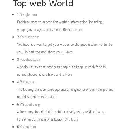
Top web World
1
Google.com
Enables users to search the world’s information, including
webpages, images, and videos. Offers
…
More
2
Youtube.com
YouTube is a way to get your videos to the people who matter to
you. Upload, tag and share your
…
More
3
Facebook.com
A social utility that connects people, to keep up with friends,
upload photos, share links and
…
More
4
Baidu.com
The leading Chinese language search engine, provides «simple and
reliable» search exp
…
More
5
Wikipedia.org
A free encyclopedia built collaboratively using wiki software.
(Creative Commons Attribution-Sh
…
More
6
Yahoo.com