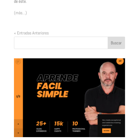
de éste.
(más…)
« Entradas Anteriores