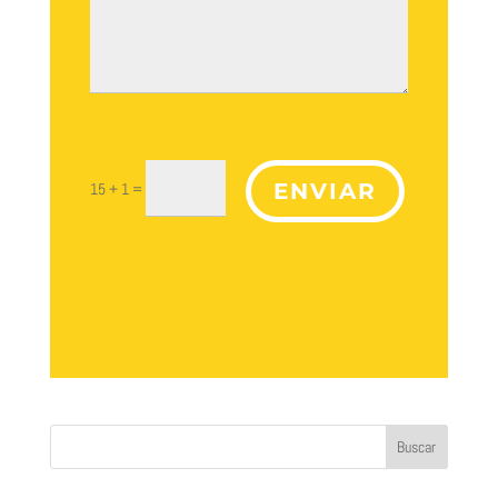
ENVIAR
=
15 + 1