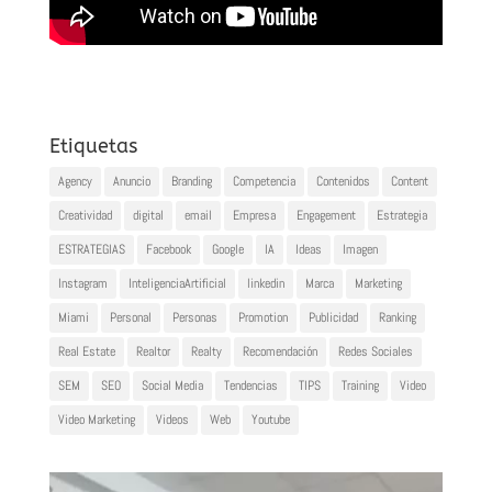
Etiquetas
Agency
Anuncio
Branding
Competencia
Contenidos
Content
Creatividad
digital
email
Empresa
Engagement
Estrategia
ESTRATEGIAS
Facebook
Google
IA
Ideas
Imagen
Instagram
InteligenciaArtificial
linkedin
Marca
Marketing
Miami
Personal
Personas
Promotion
Publicidad
Ranking
Real Estate
Realtor
Realty
Recomendación
Redes Sociales
SEM
SEO
Social Media
Tendencias
TIPS
Training
Video
Video Marketing
Videos
Web
Youtube
Reproductor