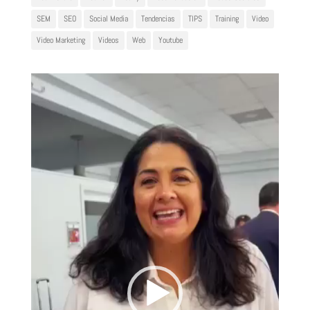
SEM
SEO
Social Media
Tendencias
TIPS
Training
Video
Video Marketing
Videos
Web
Youtube
Reproductor
de
vídeo