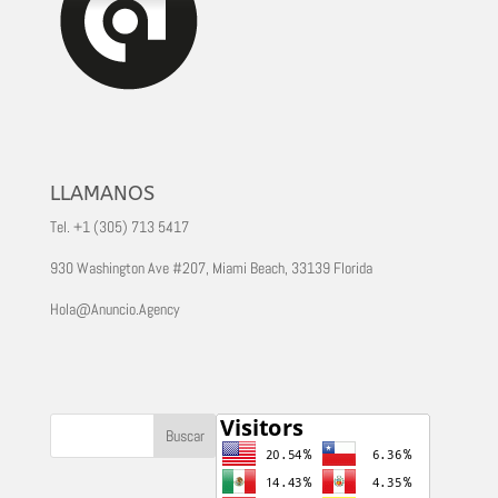
LLAMANOS
Tel. +1 (305) 713 5417
930 Washington Ave #207, Miami Beach, 33139 Florida
Hola@Anuncio.Agency