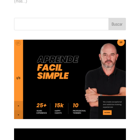
(más…)