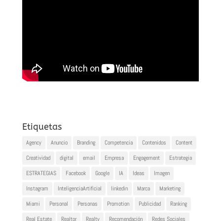
Etiquetas
Agency
Anuncio
Branding
Competencia
Contenidos
Content
Creatividad
digital
email
Empresa
Engagement
Estrategia
ESTRATEGIAS
Facebook
Google
IA
Ideas
Imagen
Instagram
InteligenciaArtificial
linkedin
Marca
Marketing
Miami
Personal
Personas
Promotion
Publicidad
Ranking
Real Estate
Realtor
Realty
Recomendación
Redes Sociales