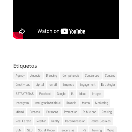
Etiquetas
Agency
Anuncio
Branding
Competencia
Contenidos
Content
Creatividad
digital
email
Empresa
Engagement
Estrategia
ESTRATEGIAS
Facebook
Google
IA
Ideas
Imagen
Instagram
InteligenciaArtificial
linkedin
Marca
Marketing
Miami
Personal
Personas
Promotion
Publicidad
Ranking
Real Estate
Realtor
Realty
Recomendación
Redes Sociales
SEM
SEO
Social Media
Tendencias
TIPS
Training
Video