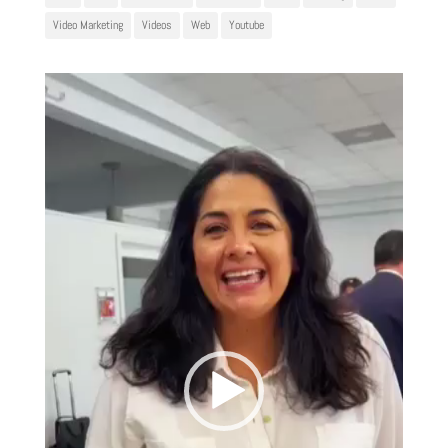
Video Marketing
Videos
Web
Youtube
Reproductor
de
vídeo