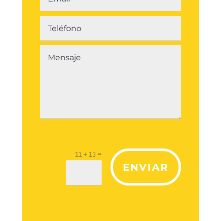
=
11 + 13
ENVIAR