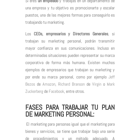
Si eres
un empleado
y trabajas en un departamento de
una empresa y tu objetivo es promocionarte y escalar
puestos, una de las mejores formas para conseguirlo es
trabajando tu marketing.
Los
CEOs, empresarios y Directores Generales
, si
trabajan su marketing personal, podrán transmitir
mayor confianza en sus comunicaciones. Incluso en
determinadas situaciones pueden representar su marca
corporativa de forma más humana. Existen muchos
ejemplos de empresarios que trabajan su marketing y
por ende su marca personal, como por ejemplo
Jeff
Bezos
de
Amazon
,
Richard Branson
de
Virgin
o
Mark
Zuckerberg
de
Facebook
, entre otros.
FASES PARA TRABAJAR TU PLAN
DE MARKETING PERSONAL:
El marketing para personas igual que el marketing para
bienes y servicios, se tiene que trabajar bajo una serie
de procedimientos y un método adecuado. A