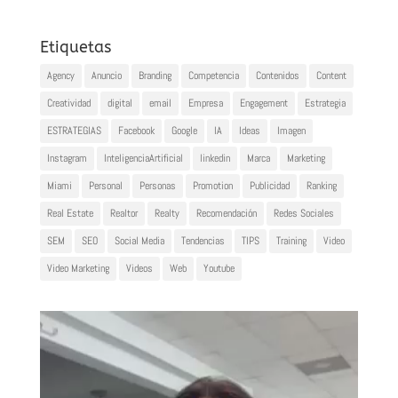
Etiquetas
Agency
Anuncio
Branding
Competencia
Contenidos
Content
Creatividad
digital
email
Empresa
Engagement
Estrategia
ESTRATEGIAS
Facebook
Google
IA
Ideas
Imagen
Instagram
InteligenciaArtificial
linkedin
Marca
Marketing
Miami
Personal
Personas
Promotion
Publicidad
Ranking
Real Estate
Realtor
Realty
Recomendación
Redes Sociales
SEM
SEO
Social Media
Tendencias
TIPS
Training
Video
Video Marketing
Videos
Web
Youtube
Reproductor
de
vídeo