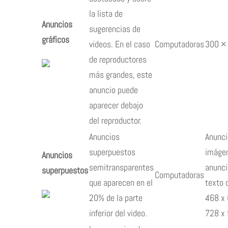
la lista de
Anuncios
sugerencias de
gráficos
videos. En el caso
Computadoras
300 ×
de reproductores
más grandes, este
anuncio puede
aparecer debajo
del reproductor.
Anuncios
Anunci
superpuestos
imáge
Anuncios
semitransparentes
anunci
superpuestos
Computadoras
que aparecen en el
texto 
20% de la parte
468 x 
inferior del video.
728 x 