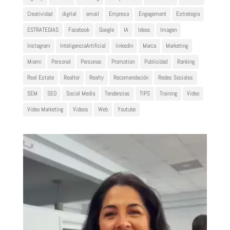
Creatividad
digital
email
Empresa
Engagement
Estrategia
ESTRATEGIAS
Facebook
Google
IA
Ideas
Imagen
Instagram
InteligenciaArtificial
linkedin
Marca
Marketing
Miami
Personal
Personas
Promotion
Publicidad
Ranking
Real Estate
Realtor
Realty
Recomendación
Redes Sociales
SEM
SEO
Social Media
Tendencias
TIPS
Training
Video
Video Marketing
Videos
Web
Youtube
Reproductor
de
vídeo