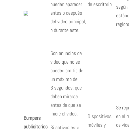
pueden aparecer
de escritorio
según 
antes o después
estánd
del video principal,
region
o durante este.
Son anuncios de
video que no se
pueden omitir, de
un máximo de
6 segundos, que
deben mirarse
antes de que se
Se rep
inicie el video.
Dispositivos
en el 
Bumpers
móviles y
de vid
publicitarios
Si activas esta