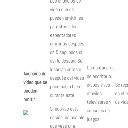
Los anuncios de
video que se
pueden omitir les
permiten a los
espectadores
omitirlos después
de 5 segundos si
así lo desean. Se
Computadoras
insertan antes o
Anuncios de
de escritorio,
después del video
video que se
dispositivos
Se rep
principal, o bien
pueden
móviles,
en el 
durante este.
omitir
televisores y
de vid
Si activas esta
consolas de
opción, es posible
juegos
que veas una