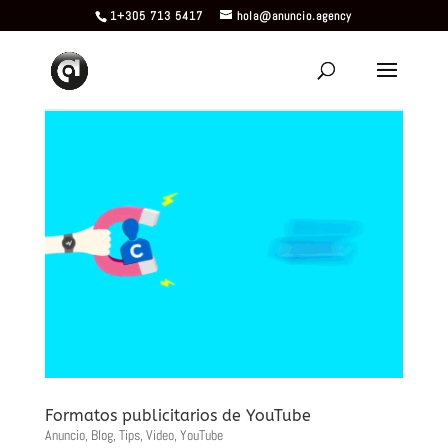
1+305 713 5417
hola@anuncio.agency
Formatos publicitarios de YouTube
Anuncio
,
Blog
,
Tips
,
Video
,
YouTube