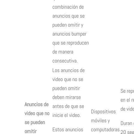
combinación de
anuncios que se
pueden omitir y
anuncios bumper
que se reproducen
de manera
consecutiva.
Los anuncios de
video que no se
pueden omitir
Se rep
deben mirarse
en el 
Anuncios de
antes de que se
de vid
Dispositivos
video que no
inicie el video.
móviles y
se pueden
Duran 
Estos anuncios
computadoras
omitir
20 seg