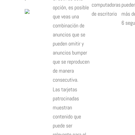
computadoras
pueden
opción, es posible
de escritorio
más d
que veas una
6 segu
combinación de
anuncios que se
pueden omitir y
anuncios bumper
que se reproducen
de manera
consecutiva.
Las tarjetas
patrocinadas
muestran
contenido que
puede ser
relevante para el