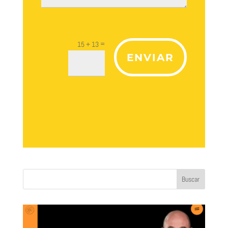
=
15 + 13
ENVIAR