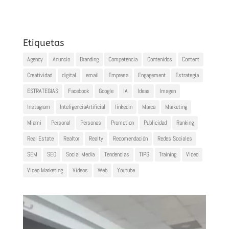
Etiquetas
Agency
Anuncio
Branding
Competencia
Contenidos
Content
Creatividad
digital
email
Empresa
Engagement
Estrategia
ESTRATEGIAS
Facebook
Google
IA
Ideas
Imagen
Instagram
InteligenciaArtificial
linkedin
Marca
Marketing
Miami
Personal
Personas
Promotion
Publicidad
Ranking
Real Estate
Realtor
Realty
Recomendación
Redes Sociales
SEM
SEO
Social Media
Tendencias
TIPS
Training
Video
Video Marketing
Videos
Web
Youtube
Reproductor
de
vídeo