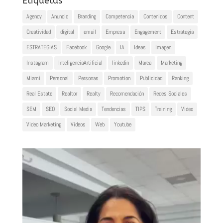
Etiquetas
Agency
Anuncio
Branding
Competencia
Contenidos
Content
Creatividad
digital
email
Empresa
Engagement
Estrategia
ESTRATEGIAS
Facebook
Google
IA
Ideas
Imagen
Instagram
InteligenciaArtificial
linkedin
Marca
Marketing
Miami
Personal
Personas
Promotion
Publicidad
Ranking
Real Estate
Realtor
Realty
Recomendación
Redes Sociales
SEM
SEO
Social Media
Tendencias
TIPS
Training
Video
Video Marketing
Videos
Web
Youtube
Reproductor
de
vídeo