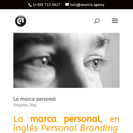
1+305 713 5417
hola@anuncio.agency
La marca personal
Abogados
,
Blog
La
marca personal
, en
inglés
Personal Branding