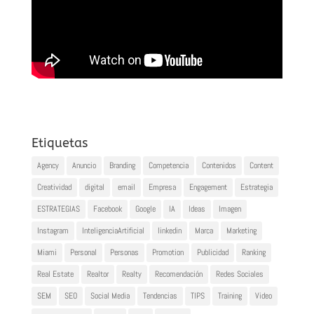
Etiquetas
Agency
Anuncio
Branding
Competencia
Contenidos
Content
Creatividad
digital
email
Empresa
Engagement
Estrategia
ESTRATEGIAS
Facebook
Google
IA
Ideas
Imagen
Instagram
InteligenciaArtificial
linkedin
Marca
Marketing
Miami
Personal
Personas
Promotion
Publicidad
Ranking
Real Estate
Realtor
Realty
Recomendación
Redes Sociales
SEM
SEO
Social Media
Tendencias
TIPS
Training
Video