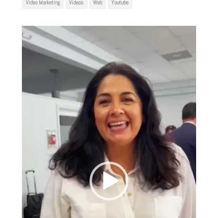
Video Marketing
Videos
Web
Youtube
Reproductor
de
vídeo