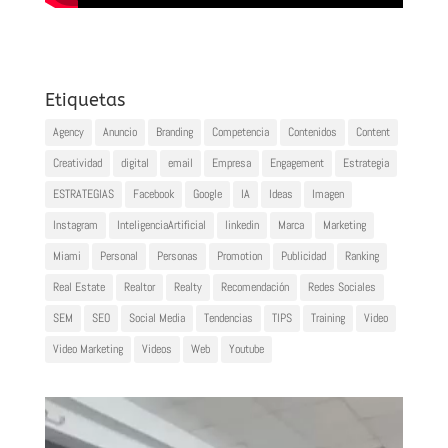
Etiquetas
Agency
Anuncio
Branding
Competencia
Contenidos
Content
Creatividad
digital
email
Empresa
Engagement
Estrategia
ESTRATEGIAS
Facebook
Google
IA
Ideas
Imagen
Instagram
InteligenciaArtificial
linkedin
Marca
Marketing
Miami
Personal
Personas
Promotion
Publicidad
Ranking
Real Estate
Realtor
Realty
Recomendación
Redes Sociales
SEM
SEO
Social Media
Tendencias
TIPS
Training
Video
Video Marketing
Videos
Web
Youtube
Reproductor
de