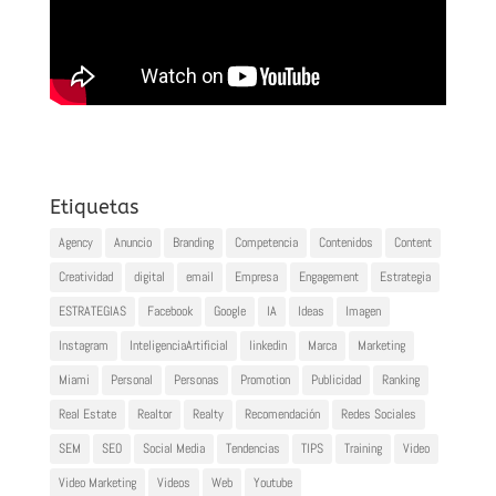
Etiquetas
Agency
Anuncio
Branding
Competencia
Contenidos
Content
Creatividad
digital
email
Empresa
Engagement
Estrategia
ESTRATEGIAS
Facebook
Google
IA
Ideas
Imagen
Instagram
InteligenciaArtificial
linkedin
Marca
Marketing
Miami
Personal
Personas
Promotion
Publicidad
Ranking
Real Estate
Realtor
Realty
Recomendación
Redes Sociales
SEM
SEO
Social Media
Tendencias
TIPS
Training
Video
Video Marketing
Videos
Web
Youtube