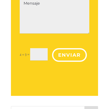
ENVIAR
=
4 + 9