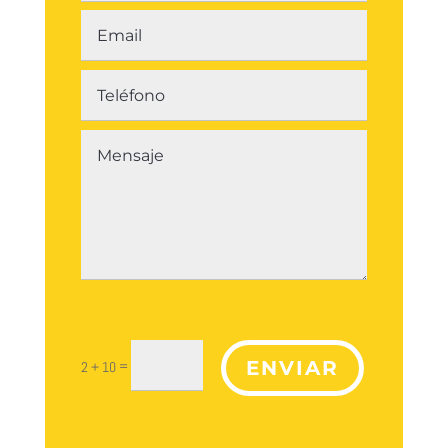
ENVIAR
=
2 + 10