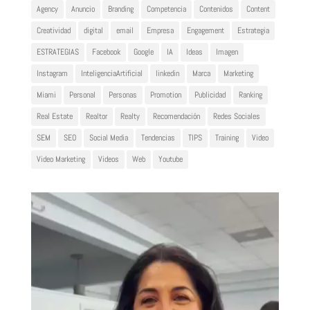
Agency
Anuncio
Branding
Competencia
Contenidos
Content
Creatividad
digital
email
Empresa
Engagement
Estrategia
ESTRATEGIAS
Facebook
Google
IA
Ideas
Imagen
Instagram
InteligenciaArtificial
linkedin
Marca
Marketing
Miami
Personal
Personas
Promotion
Publicidad
Ranking
Real Estate
Realtor
Realty
Recomendación
Redes Sociales
SEM
SEO
Social Media
Tendencias
TIPS
Training
Video
Video Marketing
Videos
Web
Youtube
Reproductor
de
vídeo