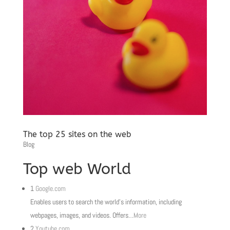
The top 25 sites on the web
Blog
Top web World
1
Google.com
Enables users to search the world’s information, including
webpages, images, and videos. Offers
…
More
2
Youtube.com