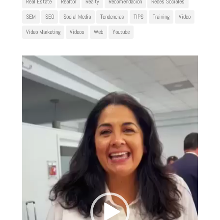
Real Estate
Realtor
Realty
Recomendación
Redes Sociales
SEM
SEO
Social Media
Tendencias
TIPS
Training
Video
Video Marketing
Videos
Web
Youtube
Reproductor
de
vídeo