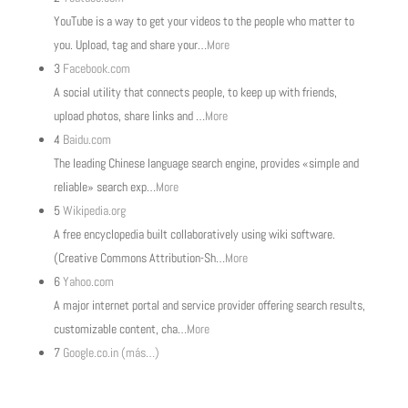
YouTube is a way to get your videos to the people who matter to
you. Upload, tag and share your
…
More
3
Facebook.com
A social utility that connects people, to keep up with friends,
upload photos, share links and
…
More
4
Baidu.com
The leading Chinese language search engine, provides «simple and
reliable» search exp
…
More
5
Wikipedia.org
A free encyclopedia built collaboratively using wiki software.
(Creative Commons Attribution-Sh
…
More
6
Yahoo.com
A major internet portal and service provider offering search results,
customizable content, cha
…
More
7
Google.co.in
(más…)