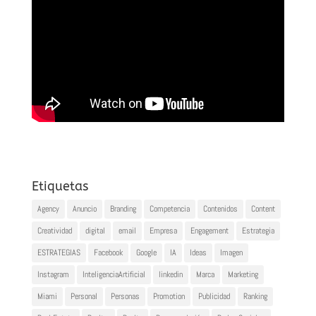
Etiquetas
Agency
Anuncio
Branding
Competencia
Contenidos
Content
Creatividad
digital
email
Empresa
Engagement
Estrategia
ESTRATEGIAS
Facebook
Google
IA
Ideas
Imagen
Instagram
InteligenciaArtificial
linkedin
Marca
Marketing
Miami
Personal
Personas
Promotion
Publicidad
Ranking