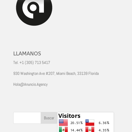
LLAMANOS
Tel. +1 (305) 713 5417
930 Washington Ave #207, Miami Beach, 33139 Florida
Hola@Anuncio.Agency