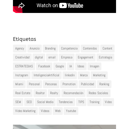
Etiquetas
Agency
Anuncio
Branding
Competencia
Contenidos
Content
Creatividad
digital
email
Empresa
Engagement
Estrategia
ESTRATEGIAS
Facebook
Google
IA
Ideas
Imagen
Instagram
InteligenciaArtificial
linkedin
Marca
Marketing
Miami
Personal
Personas
Promotion
Publicidad
Ranking
Real Estate
Realtor
Realty
Recomendación
Redes Sociales
SEM
SEO
Social Media
Tendencias
TIPS
Training
Video
Video Marketing
Videos
Web
Youtube
Reproductor