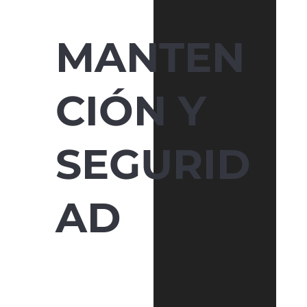
vídeo
MANTEN
CIÓN Y
SEGURID
AD