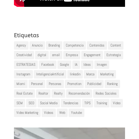
Etiquetas
Agency
Anuncio
Branding
Competencia
Contenidos
Content
Creatividad
digital
email
Empresa
Engagement
Estrategia
ESTRATEGIAS
Facebook
Google
IA
Ideas
Imagen
Instagram
InteligenciaArtificial
linkedin
Marca
Marketing
Miami
Personal
Personas
Promotion
Publicidad
Ranking
Real Estate
Realtor
Realty
Recomendación
Redes Sociales
SEM
SEO
Social Media
Tendencias
TIPS
Training
Video
Video Marketing
Videos
Web
Youtube
Reproductor
de