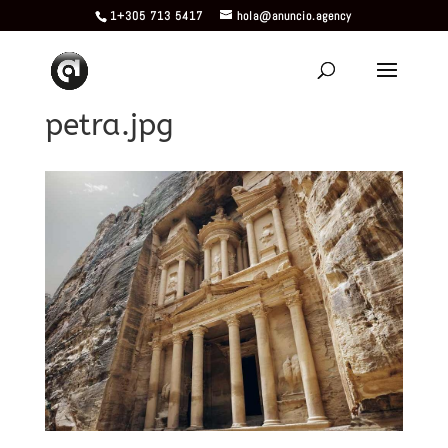
1+305 713 5417
hola@anuncio.agency
petra.jpg