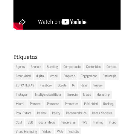
Etiquetas
Agency
Anuncio
Branding
Competencia
Contenidos
Content
Creatividad
digital
email
Empresa
Engagement
Estrategia
ESTRATEGIAS
Facebook
Google
IA
Ideas
Imagen
Instagram
InteligenciaArtificial
linkedin
Marca
Marketing
Miami
Personal
Personas
Promotion
Publicidad
Ranking
Real Estate
Realtor
Realty
Recomendación
Redes Sociales
SEM
SEO
Social Media
Tendencias
TIPS
Training
Video
Video Marketing
Videos
Web
Youtube