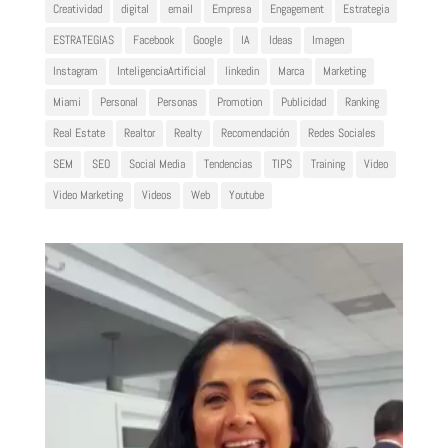
Creatividad
digital
email
Empresa
Engagement
Estrategia
ESTRATEGIAS
Facebook
Google
IA
Ideas
Imagen
Instagram
InteligenciaArtificial
linkedin
Marca
Marketing
Miami
Personal
Personas
Promotion
Publicidad
Ranking
Real Estate
Realtor
Realty
Recomendación
Redes Sociales
SEM
SEO
Social Media
Tendencias
TIPS
Training
Video
Video Marketing
Videos
Web
Youtube
Reproductor
de
vídeo