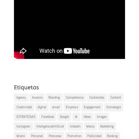
Etiquetas
Agency
Anuncio
Branding
Competencia
Contenidos
Content
Creatividad
digital
email
Empresa
Engagement
Estrategia
ESTRATEGIAS
Facebook
Google
IA
Ideas
Imagen
Instagram
InteligenciaArtificial
linkedin
Marca
Marketing
Miami
Personal
Personas
Promotion
Publicidad
Ranking