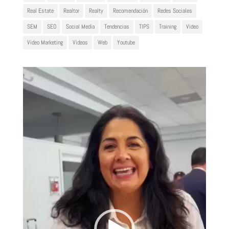
Real Estate
Realtor
Realty
Recomendación
Redes Sociales
SEM
SEO
Social Media
Tendencias
TIPS
Training
Video
Video Marketing
Videos
Web
Youtube
Reproductor
de
vídeo