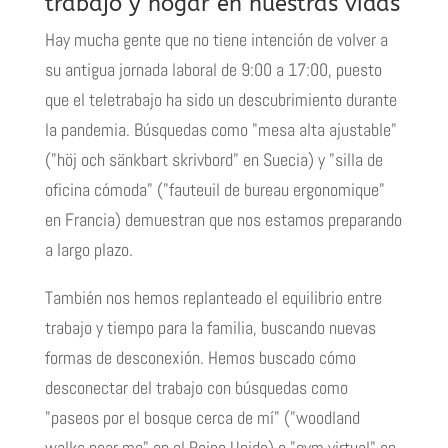
trabajo y hogar en nuestras vidas
Hay mucha gente que no tiene intención de volver a
su antigua jornada laboral de 9:00 a 17:00, puesto
que el teletrabajo ha sido un descubrimiento durante
la pandemia. Búsquedas como "
mesa alta ajustable
"
("höj och sänkbart skrivbord" en Suecia) y "
silla de
oficina cómoda
" ("fauteuil de bureau ergonomique"
en Francia) demuestran que nos estamos preparando
a largo plazo.
También nos hemos replanteado el equilibrio entre
trabajo y tiempo para la familia, buscando nuevas
formas de desconexión. Hemos buscado cómo
desconectar del trabajo con búsquedas como
"
paseos por el bosque cerca de mí
" ("woodland
walks near me" en el Reino Unido) o "
gym virtual
" en