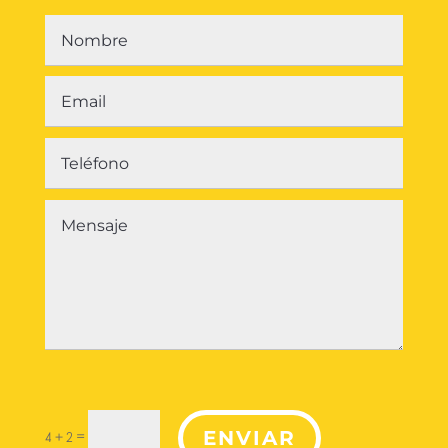
ENVIAR
=
4 + 2