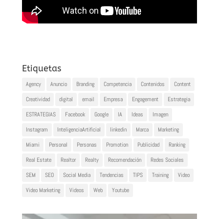
Etiquetas
Agency
Anuncio
Branding
Competencia
Contenidos
Content
Creatividad
digital
email
Empresa
Engagement
Estrategia
ESTRATEGIAS
Facebook
Google
IA
Ideas
Imagen
Instagram
InteligenciaArtificial
linkedin
Marca
Marketing
Miami
Personal
Personas
Promotion
Publicidad
Ranking
Real Estate
Realtor
Realty
Recomendación
Redes Sociales
SEM
SEO
Social Media
Tendencias
TIPS
Training
Video
Video Marketing
Videos
Web
Youtube
Reproductor