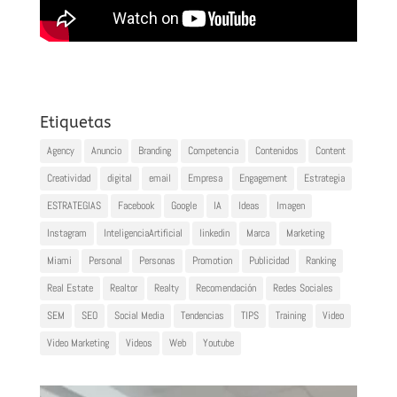
Etiquetas
Agency
Anuncio
Branding
Competencia
Contenidos
Content
Creatividad
digital
email
Empresa
Engagement
Estrategia
ESTRATEGIAS
Facebook
Google
IA
Ideas
Imagen
Instagram
InteligenciaArtificial
linkedin
Marca
Marketing
Miami
Personal
Personas
Promotion
Publicidad
Ranking
Real Estate
Realtor
Realty
Recomendación
Redes Sociales
SEM
SEO
Social Media
Tendencias
TIPS
Training
Video
Video Marketing
Videos
Web
Youtube
Reproductor