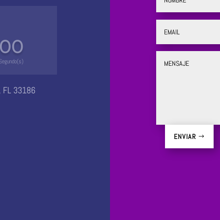
00
Segundo(s)
, FL 33186
ENVIAR