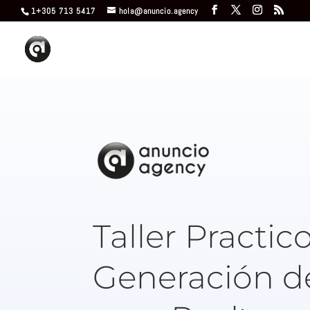
1+305 713 5417
hola@anuncio.agency
Taller Practico
Generación d