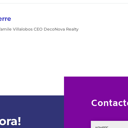
erre
Yamile Villalobos CEO DecoNova Realty
Contact
ora!