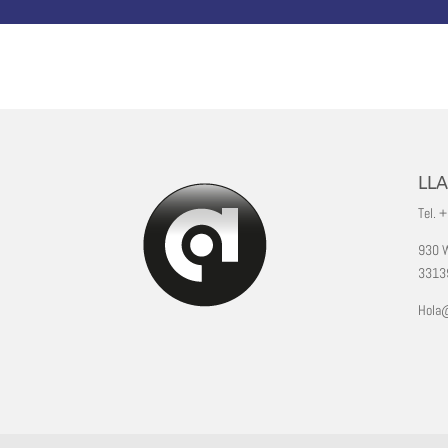
LL
Tel. 
930 W
33139
Hola