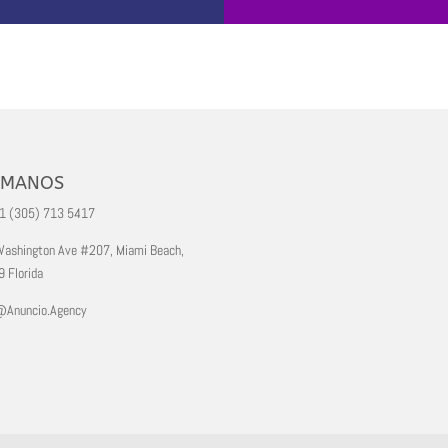
AMANOS
+1 (305) 713 5417
ashington Ave #207, Miami Beach,
 Florida
@Anuncio.Agency