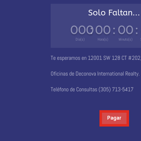
Solo Faltan...
000
:
00
:
00
:
Día(s)
Hora(s)
Minuto(s)
Te esperamos en 12001 SW 128 CT #202
Oficinas de Deconova International Realty.
Teléfono de Consultas (305) 713-5417
Pagar