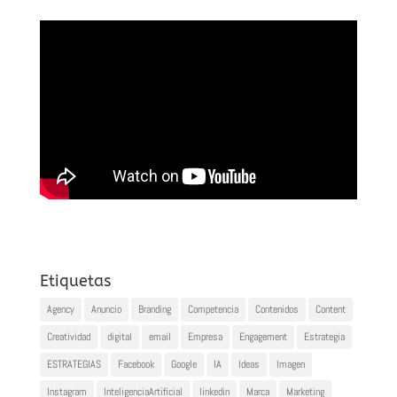
Etiquetas
Agency
Anuncio
Branding
Competencia
Contenidos
Content
Creatividad
digital
email
Empresa
Engagement
Estrategia
ESTRATEGIAS
Facebook
Google
IA
Ideas
Imagen
Instagram
InteligenciaArtificial
linkedin
Marca
Marketing