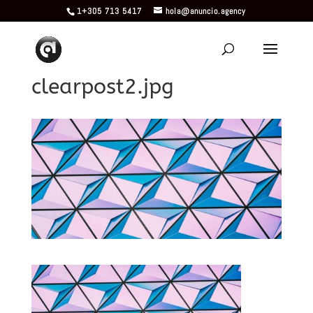
1+305 713 5417
hola@anuncio.agency
clearpost2.jpg