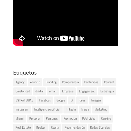
Etiquetas
Agency
Anuncio
Branding
Competencia
Contenidos
Content
Creatividad
digital
email
Empresa
Engagement
Estrategia
ESTRATEGIAS
Facebook
Google
IA
Ideas
Imagen
Instagram
InteligenciaArtificial
linkedin
Marca
Marketing
Miami
Personal
Personas
Promotion
Publicidad
Ranking
Real Estate
Realtor
Realty
Recomendación
Redes Sociales