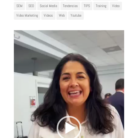
SEM
SEO
Social Media
Tendencias
TIPS
Training
Video
Video Marketing
Videos
Web
Youtube
Reproductor
de
vídeo