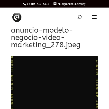
1+305 713 5417
hola@anuncio.agency
anuncio-modelo-
negocio-video-
marketing_278.jpeg