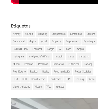
Etiquetas
Agency
Anuncio
Branding
Competencia
Contenidos
Content
Creatividad
digital
email
Empresa
Engagement
Estrategia
ESTRATEGIAS
Facebook
Google
IA
Ideas
Imagen
Instagram
InteligenciaArtificial
linkedin
Marca
Marketing
Miami
Personal
Personas
Promotion
Publicidad
Ranking
Real Estate
Realtor
Realty
Recomendación
Redes Sociales
SEM
SEO
Social Media
Tendencias
TIPS
Training
Video
Video Marketing
Videos
Web
Youtube
Reproductor
de