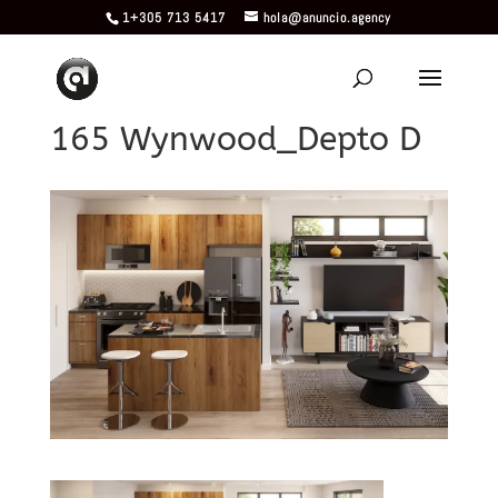
1+305 713 5417
hola@anuncio.agency
165 Wynwood_Depto D